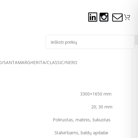
O
SANTAMARGHERITA
CLASSIC
NERO
300×1650 mm
; 30 mm
RŠIUS
Poliruotas, matinis, šukuotas
viršiams, baldų apdailai