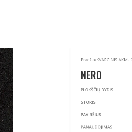
Pradžia
KVARCINIS AKMU
NERO
PLOKŠČIŲ DYDIS
3
STORIS
20
PAVI
PANAUDOJIMAS
Stal