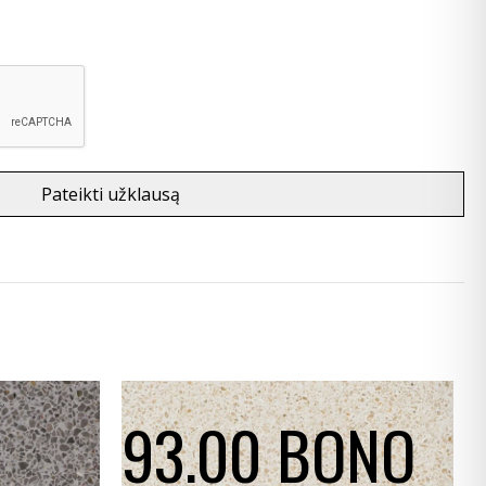
Pateikti užklausą
93.00 BONO