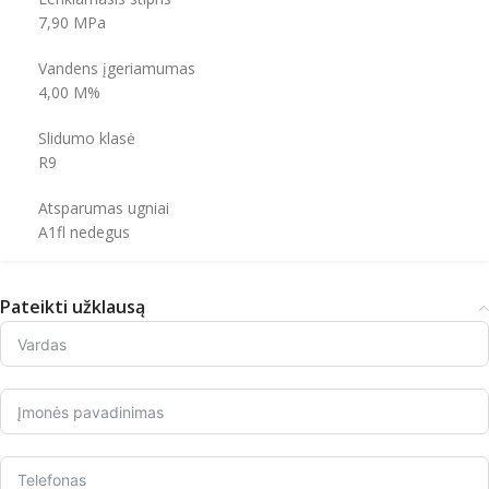
7,90 MPa
Vandens įgeriamumas
4,00 M%
Slidumo klasė
R9
Atsparumas ugniai
A1fl nedegus
Pateikti užklausą