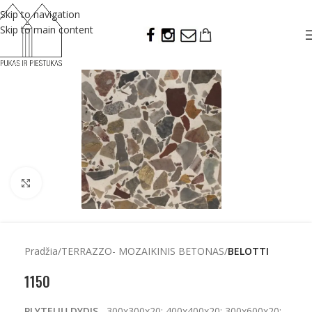
Skip to navigation
Skip to main content
Click to enlarge
Pradžia
TERRAZZO- MOZAIKINIS BETONAS
BELOTTI
1150
PLYTELIŲ DYDIS
300x300x20; 400x400x20; 300x600x20;