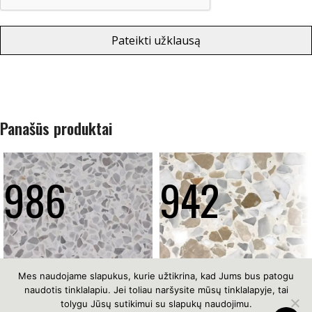
Pateikti užklausą
Panašūs produktai
986
942
Mes naudojame slapukus, kurie užtikrina, kad Jums bus patogu
naudotis tinklalapiu. Jei toliau naršysite mūsų tinklalapyje, tai
tolygu Jūsų sutikimui su slapukų naudojimu.
Copyright © 2026 lapukasirpiestukas.lt |
Privatumo politika