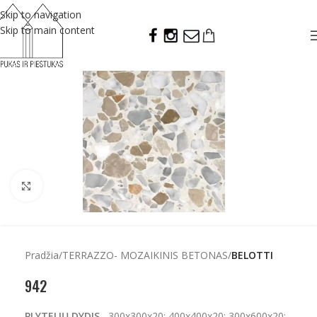
Skip to navigation
Skip to main content
Click to enlarge
Pradžia
TERRAZZO- MOZAIKINIS BETONAS
BELOTTI
942
PLYTELIŲ DYDIS
300x300x20; 400x400x20; 300x600x20;