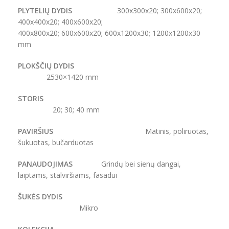
PLYTELIŲ DYDIS
300x300x20; 300x600x20;
400x400x20; 400x600x20;
400x800x20; 600x600x20; 600x1200x30; 1200x1200x30
mm
PLOKŠČIŲ DYDIS
2530×1420 mm
STORIS
20; 30; 40 mm
PAVIRŠIUS
Matinis, poliruotas,
šukuotas, bučarduotas
PANAUDOJIMAS
Grindų bei sienų dangai,
laiptams, stalviršiams, fasadui
ŠUKĖS DYDIS
Mikro