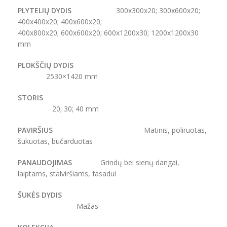
PLYTELIŲ DYDIS
300x300x20; 300x600x20;
400x400x20; 400x600x20;
400x800x20; 600x600x20; 600x1200x30; 1200x1200x30
mm
PLOKŠČIŲ DYDIS
2530×1420 mm
STORIS
20; 30; 40 mm
PAVIRŠIUS
Matinis, poliruotas,
šukuotas, bučarduotas
PANAUDOJIMAS
Grindų bei sienų dangai,
laiptams, stalviršiams, fasadui
ŠUKĖS DYDIS
Mažas