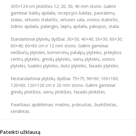
305×124 cm plokštės 12; 20; 30; 40 mm storio. Galimi
gaminiai: baldų apdaila, recepcijos baldas, pasiratimų
stalas, virtuvės stalviršis, virtuvės sala, vonios stalviršis,
židinio apdaila, palangės, laiptų apdaila, pakopos, stalai.
Standartiniai plytelių dydžiai: 30×30; 40×40; 50×30; 60×30;
60×40; 60×60 cm ir 12 mm storio. Galimi gaminiai:
viešbučių plytelės, komercinių patalpų plytelės, prekybos
centrų plytelės, grindų plytelės, sienų plytelės, vonios
plytelės, tualeto plytelės, dušo plytelės, fasado plytelės.
Nestandartiniai plytelių dydžiai: 75×75; 90×90; 100×100;
120×60; 120×120 cm ir 20 mm storio. Galimi gaminiai:
grindų plokštės, sienų plokštės, fasado plokštės.
Paviršiaus apdirbimas: matinis, poliruotas, šiurkštintas,
sendintas.
Pateikti užklausą