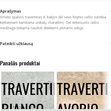
Aprašymas
Smėlio spalvos travertinas iš Italijos dėl savo linijinio rašto suteikia
kiekvienam kambariui unikalų charakterį. Dėl debesuoto rašto
medžiaga tinkama naudoti dideliems plotams viduje.
Pateikti užklausą
Panašūs produktai
TRAVERTINAS
TRAVERTI
BIANCO
AVORIO