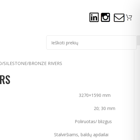
O
SILESTONE
BRONZE RIVERS
ERS
270×1590 mm
; 30 mm
IRŠIUS
Poliruotas/ blizgus
viršiams, baldų apdailai