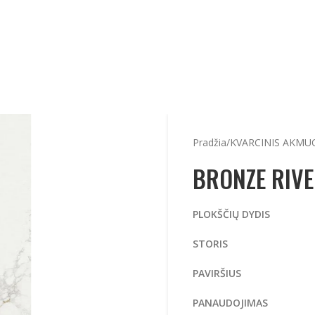
Pradžia
KVARCINIS AKMU
BRONZE RIV
PLOKŠČIŲ DYDIS
3
STORIS
20
PAV
PANAUDOJIMAS
Stal