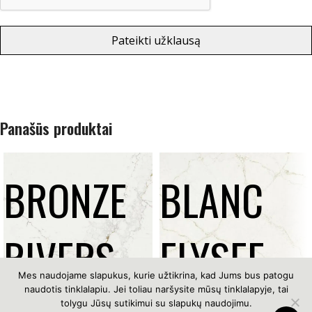
Pateikti užklausą
Panašūs produktai
BRONZE
BLANC
RIVERS
ELYSEE
Mes naudojame slapukus, kurie užtikrina, kad Jums bus patogu
naudotis tinklalapiu. Jei toliau naršysite mūsų tinklalapyje, tai
tolygu Jūsų sutikimui su slapukų naudojimu.
Copyright © 2026 lapukasirpiestukas.lt |
Privatumo politika