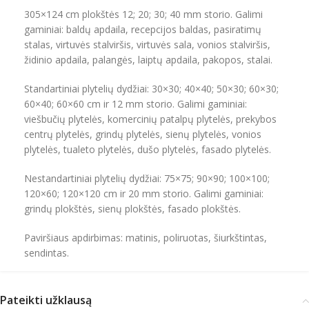
305×124 cm plokštės 12; 20; 30; 40 mm storio. Galimi
gaminiai: baldų apdaila, recepcijos baldas, pasiratimų
stalas, virtuvės stalviršis, virtuvės sala, vonios stalviršis,
židinio apdaila, palangės, laiptų apdaila, pakopos, stalai.
Standartiniai plytelių dydžiai: 30×30; 40×40; 50×30; 60×30;
60×40; 60×60 cm ir 12 mm storio. Galimi gaminiai:
viešbučių plytelės, komercinių patalpų plytelės, prekybos
centrų plytelės, grindų plytelės, sienų plytelės, vonios
plytelės, tualeto plytelės, dušo plytelės, fasado plytelės.
Nestandartiniai plytelių dydžiai: 75×75; 90×90; 100×100;
120×60; 120×120 cm ir 20 mm storio. Galimi gaminiai:
grindų plokštės, sienų plokštės, fasado plokštės.
Paviršiaus apdirbimas: matinis, poliruotas, šiurkštintas,
sendintas.
Pateikti užklausą