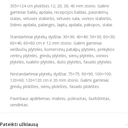
305×124 cm plokštės 12; 20; 30; 40 mm storio. Galimi
gaminiai: baldų apdaila, recepcijos baldas, pasiratimų
stalas, virtuvės stalviršis, virtuvės sala, vonios stalviršis,
židinio apdaila, palangės, laiptų apdaila, pakopos, stalai.
Standartiniai plytelių dydžiai: 30×30; 40×40; 50×30; 60×30;
60×40; 60×60 cm ir 12 mm storio. Galimi gaminiai:
viešbučių plytelės, komercinių patalpų plytelės, prekybos
centrų plytelės, grindų plytelės, sienų plytelės, vonios
plytelės, tualeto plytelės, dušo plytelės, fasado plytelės.
Nestandartiniai plytelių dydžiai: 75×75; 90×90; 100×100;
120×60; 120×120 cm ir 20 mm storio. Galimi gaminiai:
grindų plokštės, sienų plokštės, fasado plokštės.
Paviršiaus apdirbimas: matinis, poliruotas, šiurkštintas,
sendintas.
Pateikti užklausą