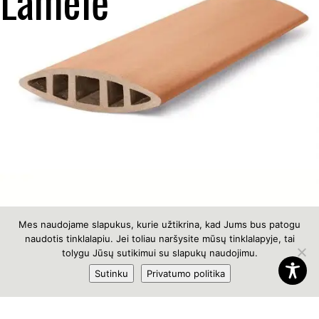
Lamelė
Mes naudojame slapukus, kurie užtikrina, kad Jums bus patogu
naudotis tinklalapiu. Jei toliau naršysite mūsų tinklalapyje, tai
BO 300×62 Lamelė
tolygu Jūsų sutikimui su slapukų naudojimu.
Sutinku
Privatumo politika